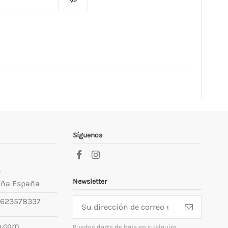
Síguenos
9
Newsletter
uña España
623578337
n.com
Puedes darte de baja en cualquier