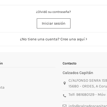
¿Olvidó su contraseña?
Iniciar sesión
¿No tiene una cuenta? Cree una aquí
ón
Contacto
Calzados Capitán
C/ALFONSO SENRA 15
15680 - ORDES, A Cor
nta
Telf:
981680129
- Móv:
info@calzadoscapita