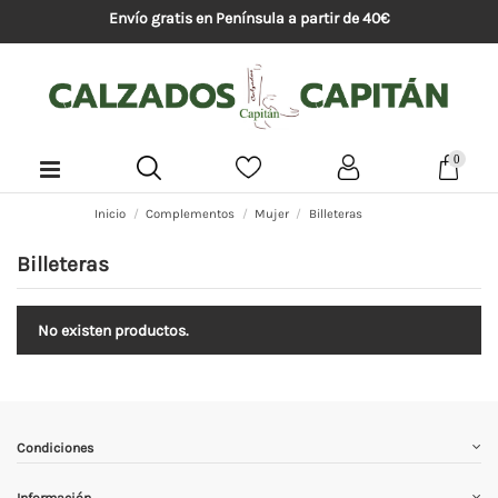
Envío gratis en Península a partir de 40€
0
Inicio
Complementos
Mujer
Billeteras
Billeteras
No existen productos.
Condiciones