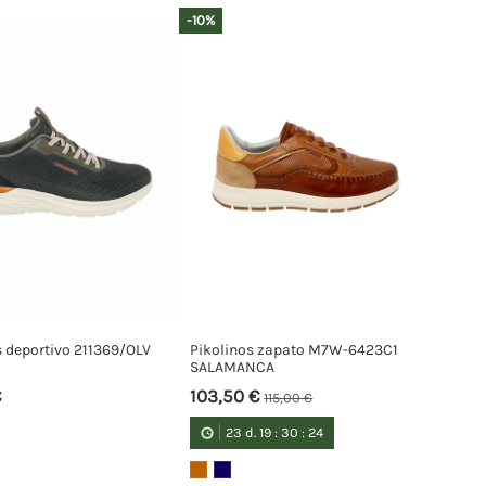
-10%
 deportivo 211369/OLV
Pikolinos zapato M7W-6423C1
SALAMANCA
€
103,50 €
115,00 €
23
d.
19
:
30
:
23