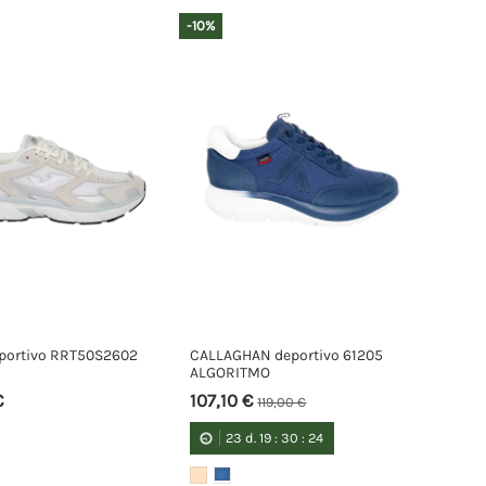
-10%
portivo RRT50S2602
CALLAGHAN deportivo 61205
ALGORITMO
€
107,10 €
119,00 €
23
d.
19
:
30
:
23