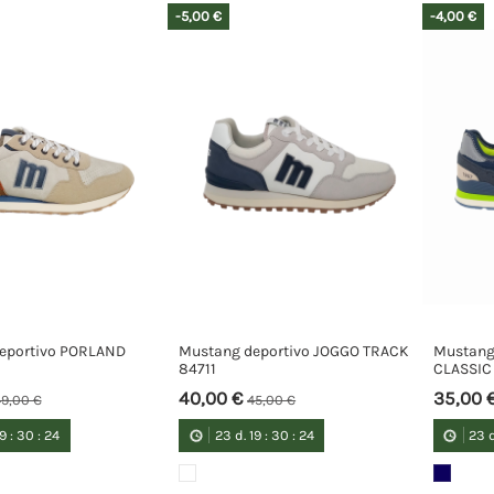
-5,00 €
-4,00 €
eportivo PORLAND
Mustang deportivo JOGGO TRACK
Mustang
84711
CLASSIC
40,00 €
35,00 
9,00 €
45,00 €
19
:
30
:
23
23
d.
19
:
30
:
23
23
d