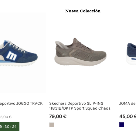
eportivo JOGGO TRACK
Skechers Deportivo SLIP-INS
JOMA de
118312/DKTP Sport Squad Chaos
79,00 €
45,00 
5,00 €
19
:
30
:
23