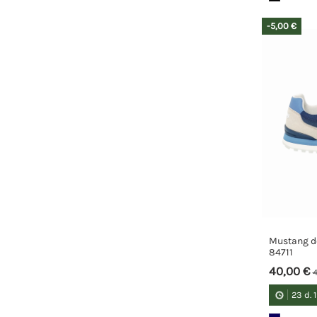
-5,00 €
Mustang d
84711
40,00 €
4
23
d.