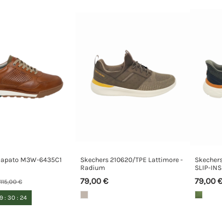
 zapato M3W-6435C1
Skechers 210620/TPE Lattimore -
Skechers
Radium
SLIP-INS
79,00 €
79,00 
115,00 €
19
:
30
:
23