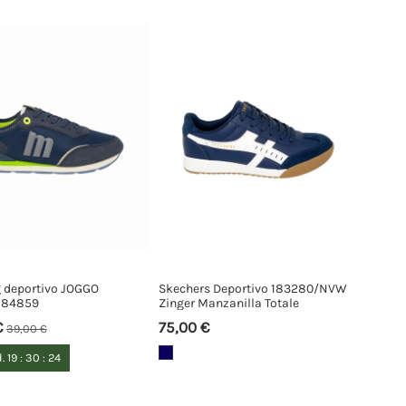
 deportivo JOGGO
Skechers Deportivo 183280/NVW
 84859
Zinger Manzanilla Totale
€
75,00 €
39,00 €
.
19
:
30
:
23