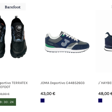
eportivo TERRATEX
JOMA Deportivo C44852603
J´HAYBE
REFOOT
43,00 €
48,00 
9,00 €
19
:
30
:
23