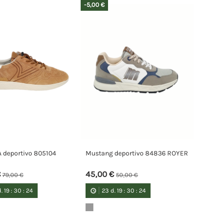
-5,00 €
 deportivo 805104
Mustang deportivo 84836 ROYER
€
45,00 €
79,00 €
50,00 €
.
19
:
30
:
23
23
d.
19
:
30
:
23