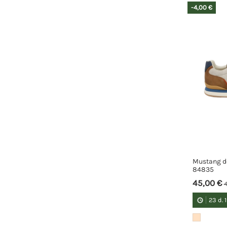
-4,00 €
Mustang d
84835
45,00 €
4
23
d.