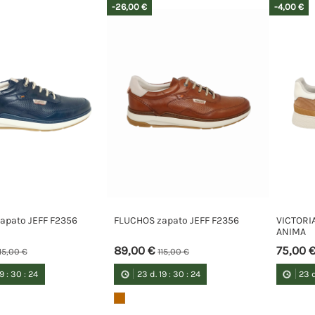
-26,00 €
-4,00 €
apato JEFF F2356
FLUCHOS zapato JEFF F2356
VICTORIA
ANIMA
89,00 €
75,00 
15,00 €
115,00 €
19
:
30
:
23
23
d.
19
:
30
:
23
23
d