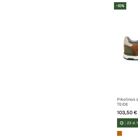
-10%
Pikolinos
TEIDE
103,50 €
23
d.