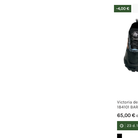
-4,00 €
Victoria d
184101 BA
65,00 €
6
23
d.