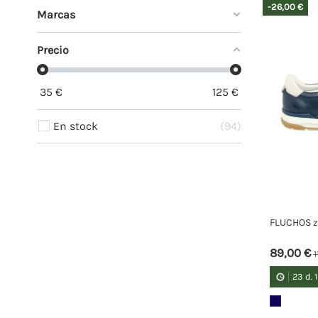
-26,00 €
Marcas
Precio
35
€
125
€
En stock
94
FLUCHOS z
89,00 €
1
23
d.