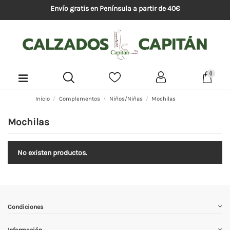
Envío gratis en Península a partir de 40€
0
Inicio
Complementos
Niños/Niñas
Mochilas
Mochilas
No existen productos.
Condiciones