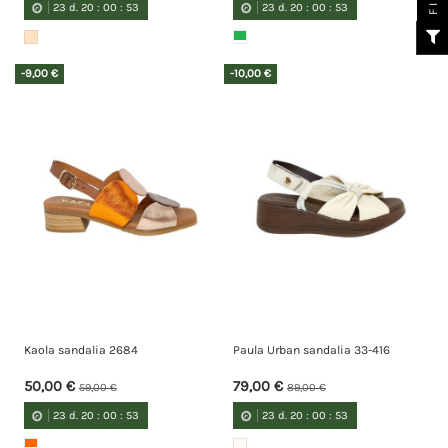
23
d.
20
:
00
:
52
23
d.
20
:
00
:
52
-9,00 €
-10,00 €
Kaola sandalia 2684
Paula Urban sandalia 33-416
50,00 €
79,00 €
59,00 €
89,00 €
23
d.
20
:
00
:
52
23
d.
20
:
00
:
52