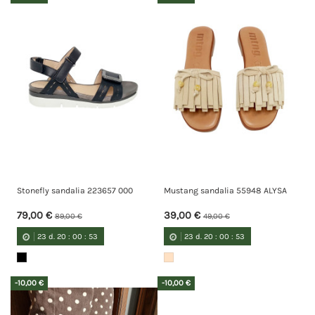
Stonefly sandalia 223657 000
Mustang sandalia 55948 ALYSA
79,00 €
39,00 €
89,00 €
49,00 €
23
d.
20
:
00
:
52
23
d.
20
:
00
:
52
-10,00 €
-10,00 €