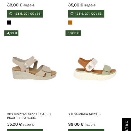
39,00 €
35,00 €
49,00 €
39,00 €
23
d.
20
:
00
:
52
23
d.
20
:
00
:
52
-4,00 €
-10,00 €
30s Treintas sandalia 4520
XTI sandalia 143986
Plantilla Extraíble
FILTRO
55,00 €
39,00 €
59,00 €
49,00 €