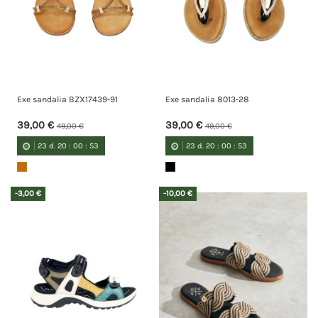
Exe sandalia BZX17439-91
Exe sandalia 8013-28
39,00 €
39,00 €
49,00 €
49,00 €
23
d.
20
:
00
:
52
23
d.
20
:
00
:
52
-3,00 €
-10,00 €