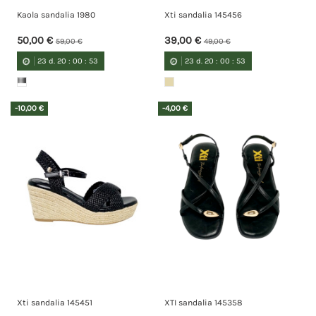
Kaola sandalia 1980
Xti sandalia 145456
50,00 €
39,00 €
59,00 €
49,00 €
23
d.
20
:
00
:
52
23
d.
20
:
00
:
52
-10,00 €
-4,00 €
Xti sandalia 145451
XTI sandalia 145358