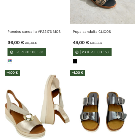
Paredes sandalia VP22176 MOS
Popa sandalia CLICOS
36,00 €
49,00 €
39,00 €
59,00 €
23
d.
20
:
00
:
52
23
d.
20
:
00
:
52
-4,00 €
-4,00 €