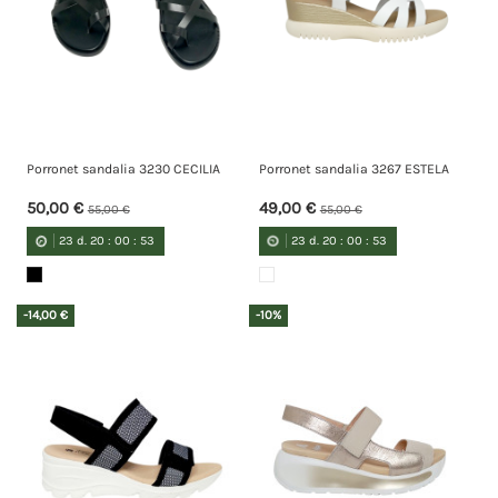
Porronet sandalia 3230 CECILIA
Porronet sandalia 3267 ESTELA
50,00 €
49,00 €
55,00 €
55,00 €
23
d.
20
:
00
:
52
23
d.
20
:
00
:
52
-14,00 €
-10%