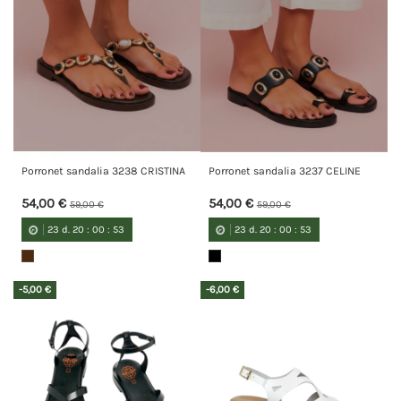
Porronet sandalia 3238 CRISTINA
Porronet sandalia 3237 CELINE
54,00 €
54,00 €
59,00 €
59,00 €
23
d.
20
:
00
:
52
23
d.
20
:
00
:
52
-5,00 €
-6,00 €