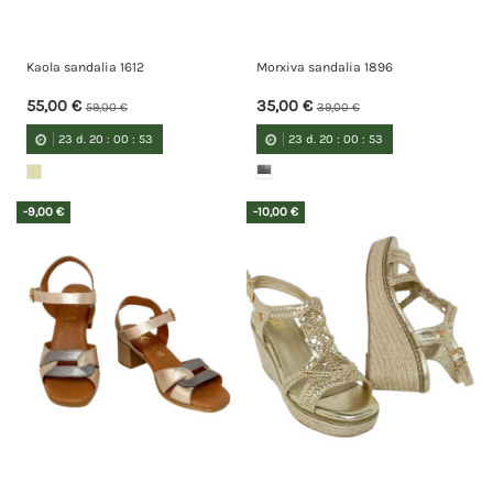
Kaola sandalia 1612
Morxiva sandalia 1896
55,00 €
35,00 €
59,00 €
39,00 €
23
d.
20
:
00
:
52
23
d.
20
:
00
:
52
-9,00 €
-10,00 €