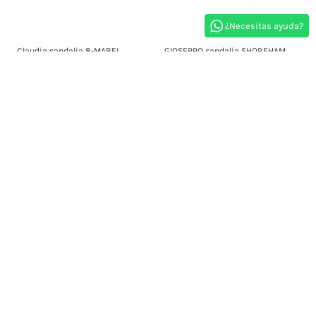
¿Necesitas ayuda?
Claudia sandalia 8-MABEL
GIOSEPPO sandalia SHOREHAM
65,00 €
29,00 €
75,00 €
39,00 €
23
d.
20
:
00
:
52
23
d.
20
:
00
:
52
-9,00 €