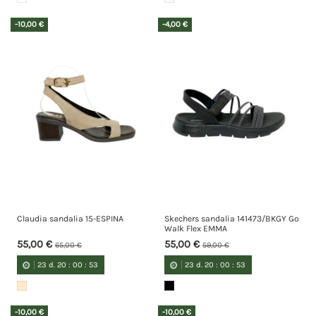
-10,00 €
-4,00 €
Claudia sandalia 15-ESPINA
Skechers sandalia 141473/BKGY Go
Walk Flex EMMA
55,00 €
55,00 €
65,00 €
59,00 €
23
d.
20
:
00
:
52
23
d.
20
:
00
:
52
-10,00 €
-10,00 €