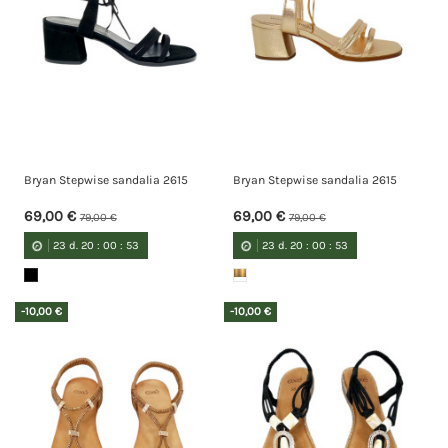
Bryan Stepwise sandalia 2615
Bryan Stepwise sandalia 2615
69,00 €
69,00 €
79,00 €
79,00 €
23
d.
20
:
00
:
52
23
d.
20
:
00
:
52
-10,00 €
-10,00 €