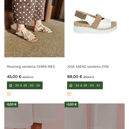
Mustang sandalia 55949 INES
JOSE SAENZ sandalia 2156
45,00 €
89,00 €
55,00 €
99,00 €
23
d.
20
:
00
:
52
23
d.
20
:
00
:
52
-5,00 €
-5,00 €