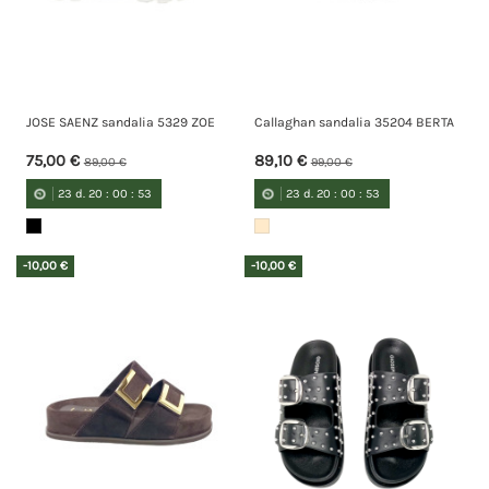
JOSE SAENZ sandalia 5329 ZOE
Callaghan sandalia 35204 BERTA
75,00 €
89,10 €
89,00 €
99,00 €
23
d.
20
:
00
:
52
23
d.
20
:
00
:
52
-10,00 €
-10,00 €