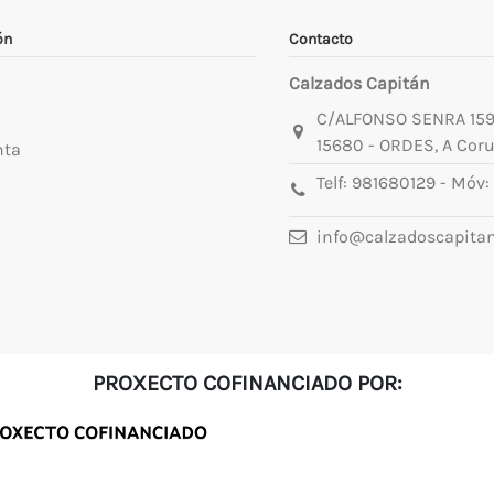
ón
Contacto
Calzados Capitán
C/ALFONSO SENRA 15
15680 - ORDES, A Cor
nta
Telf:
981680129
- Móv:
info@calzadoscapita
PROXECTO COFINANCIADO POR: