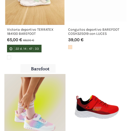
Victoria deportivo TERRATEX
Conguitos deportivo BAREFOOT
184100 BAREFOOT
COSH325019 con LUCES
65,00 €
39,00 €
69,00 €
22
d.
14
:
47
:
33