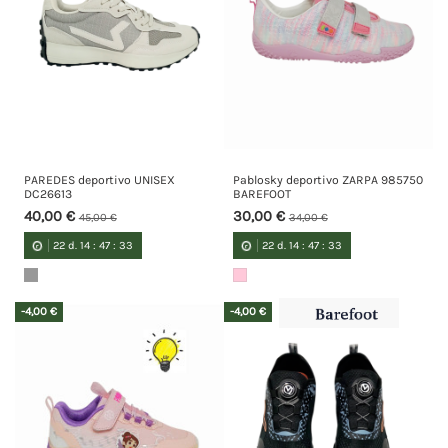
PAREDES deportivo UNISEX
Pablosky deportivo ZARPA 985750
DC26613
BAREFOOT
40,00 €
30,00 €
45,00 €
34,00 €
22
d.
14
:
47
:
33
22
d.
14
:
47
:
33
-4,00 €
-4,00 €