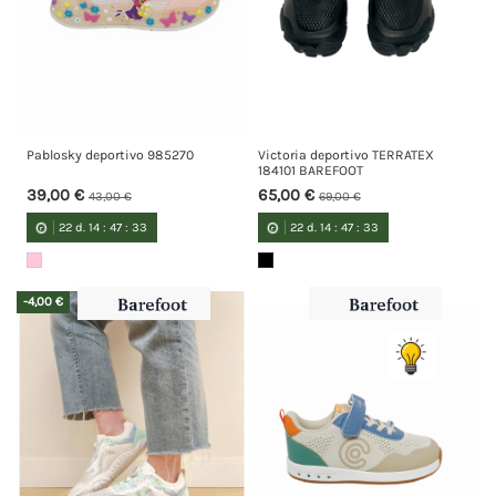
Pablosky deportivo 985270
Victoria deportivo TERRATEX
184101 BAREFOOT
39,00 €
65,00 €
43,00 €
69,00 €
22
d.
14
:
47
:
33
22
d.
14
:
47
:
33
-4,00 €