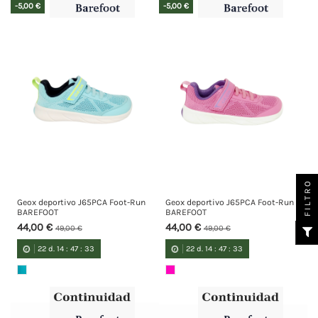
-5,00 €
-5,00 €
FILTRO
Geox deportivo J65PCA Foot-Run
Geox deportivo J65PCA Foot-Run
BAREFOOT
BAREFOOT
44,00 €
44,00 €
49,00 €
49,00 €
22
d.
14
:
47
:
33
22
d.
14
:
47
:
33