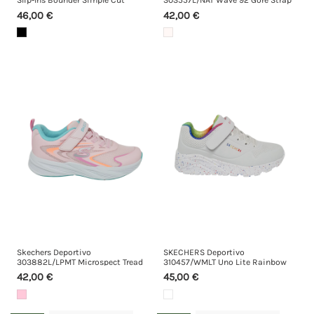
Slip-Ins Bounder Simple Cut
303557L/NAT Wave 92 Gore Strap
Sparkle
46,00 €
42,00 €
Skechers Deportivo
SKECHERS Deportivo
303882L/LPMT Microspect Tread
310457/WMLT Uno Lite Rainbow
42,00 €
45,00 €