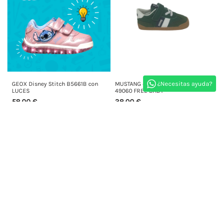
¿Necesitas ayuda?
GEOX Disney Stitch B5661B con
MUSTANG deportivo BAREFOOT
LUCES
49060 FREE BABY
58,00 €
38,00 €