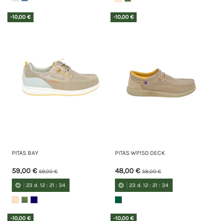
-10,00 €
-10,00 €
PITAS BAY
PITAS WP150 DECK
59,00 €
48,00 €
69,00 €
58,00 €
23
d.
12
:
21
:
34
23
d.
12
:
21
:
34
-10,00 €
-10,00 €