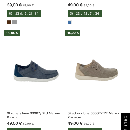
59,00 €
49,00 €
69,00 €
59,00 €
23
d.
12
:
21
:
34
23
d.
12
:
21
:
34
-10,00 €
-10,00 €
Skechers lona 66387/BLU Melson -
Skechers lona 66387/TPE Melson -
FILTRO
Raymon
Raymon
49,00 €
49,00 €
59,00 €
59,00 €