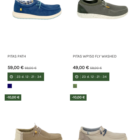
PITAS PATH
PITAS WP150 FLY WASHED
59,00 €
49,00 €
69,00 €
59,00 €
23
d.
12
:
21
:
34
23
d.
12
:
21
:
34
-10,00 €
-10,00 €