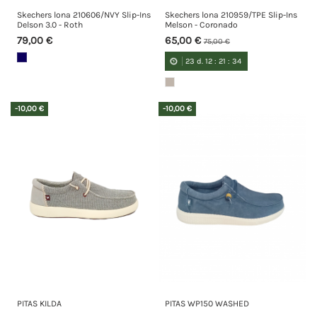
Skechers lona 210606/NVY Slip-Ins
Skechers lona 210959/TPE Slip-Ins
Delson 3.0 - Roth
Melson - Coronado
79,00 €
65,00 €
75,00 €
23
d.
12
:
21
:
34
-10,00 €
-10,00 €
PITAS KILDA
PITAS WP150 WASHED