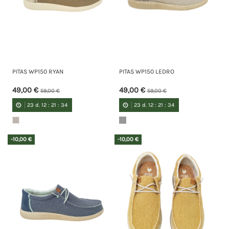
PITAS WP150 RYAN
PITAS WP150 LEDRO
49,00 €
49,00 €
59,00 €
59,00 €
23
d.
12
:
21
:
34
23
d.
12
:
21
:
34
-10,00 €
-10,00 €