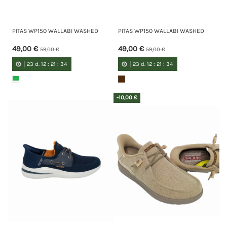
PITAS WP150 WALLABI WASHED
PITAS WP150 WALLABI WASHED
49,00 €
49,00 €
59,00 €
59,00 €
23
d.
12
:
21
:
34
23
d.
12
:
21
:
34
-10,00 €