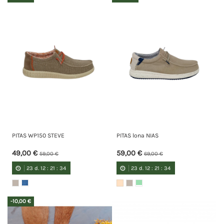
PITAS WP150 STEVE
PITAS lona NIAS
49,00 €
59,00 €
59,00 €
69,00 €
23
d.
12
:
21
:
34
23
d.
12
:
21
:
34
-10,00 €