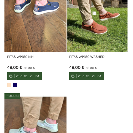
PITAS WP150 KIN
PITAS WP150 WASHED
48,00 €
48,00 €
58,00 €
58,00 €
23
d.
12
:
21
:
34
23
d.
12
:
21
:
34
-10,00 €