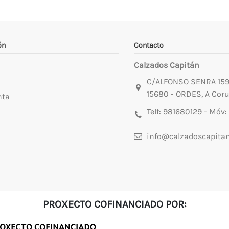
ón
Contacto
Calzados Capitán
C/ALFONSO SENRA 15
15680 - ORDES, A Cor
nta
Telf:
981680129
- Móv:
info@calzadoscapita
PROXECTO COFINANCIADO POR: