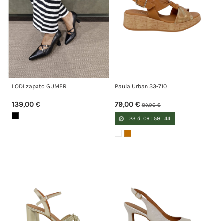
LODI zapato GUMER
Paula Urban 33-710
139,00 €
79,00 €
89,00 €
23
d.
06
:
59
:
44