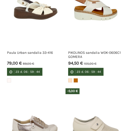
Paula Urban sandalia 33-416
PIKOLINOS sandalia W0K-0606C1
GOMERA
79,00 €
94,50 €
89,00 €
105,00 €
23
d.
06
:
59
:
44
23
d.
06
:
59
:
44
-5,00 €