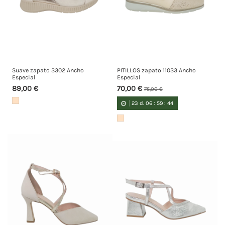
Suave zapato 3302 Ancho
PITILLOS zapato 11033 Ancho
Especial
Especial
89,00 €
70,00 €
75,00 €
23
d.
06
:
59
:
44