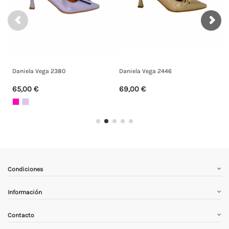
aniela Vega 2446
Daniela zapato 24025
Daniel
9,00 €
89,00 €
89,00
Condiciones
Información
Contacto