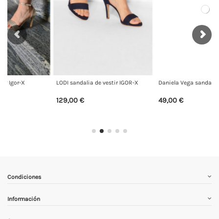
r IGOR-X
Daniela Vega sandalia 1615
Daniela Vega sandalia 1615
49,00 €
49,00 €
Condiciones
Información