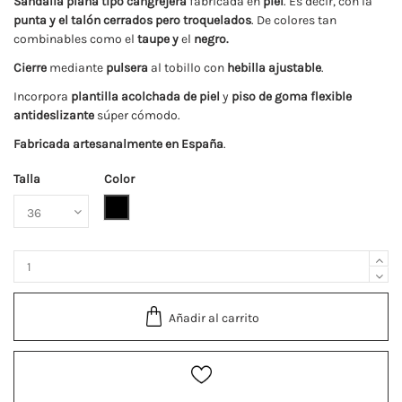
Sandalia plana tipo cangrejera
fabricada en
piel
. Es decir, con la
punta y el talón cerrados pero troquelados
. De colores tan
combinables como el
taupe y
el
negro.
Cierre
mediante
pulsera
al tobillo con
hebilla ajustable
.
Incorpora
plantilla acolchada de piel
y
piso de goma flexible
antideslizante
súper cómodo.
Fabricada artesanalmente en España
.
Talla
Color
Negro
Añadir al carrito