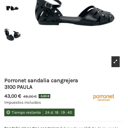
Porronet sandalia cangrejera
3100 PAULA
43,00 €
48,00 €
-5,00 €
Impuestos incluidos
Tiempo restante
24
d.
18
:
19
:
40