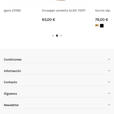
 GLIDE 72071
Gaimo alpargata TIRI
Gaimo alpargata ADAL
79,00 €
79,00 €
Condiciones
Información
Contacto
Síguenos
Newsletter