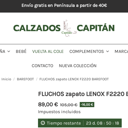
Envío gratis en Península a partir de 40€
BEBÉ
VUELTA AL COLE
MARC
IÑA
COMPLEMENTOS
CONTACTO
NUEVA COLECCIÓN
Inicio
BAREFOOT
FLUCHOS zapato LENOX F2220 BAREFOOT
FLUCHOS zapato LENOX F2220
89,00 €
105,00 €
-16,00 €
Impuestos incluidos
Tiempo restante
23
d.
08
:
50
:
18