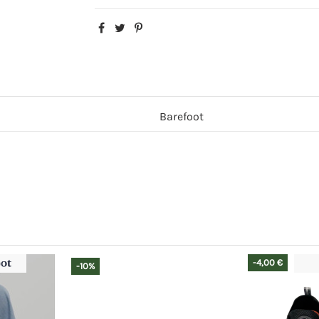
Barefoot
-4,00 €
-10%