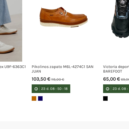
sex U9F-6363C1
Pikolinos zapato M6L-4274C1 SAN
Victoria depo
JUAN
BAREFOOT
103,50 €
65,00 €
115,00 €
69,0
23
d.
08
:
50
:
18
23
d.
08
: