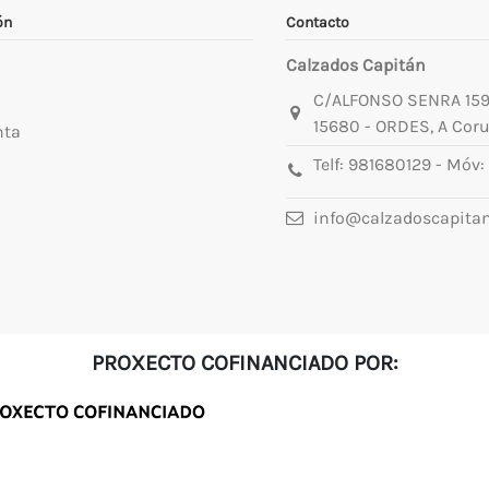
ón
Contacto
Calzados Capitán
C/ALFONSO SENRA 15
15680 - ORDES, A Cor
nta
Telf:
981680129
- Móv:
info@calzadoscapita
PROXECTO COFINANCIADO POR: