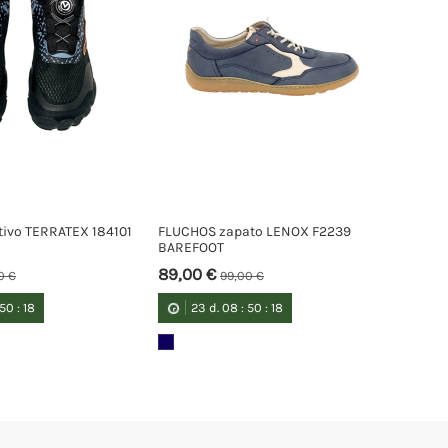
rtivo TERRATEX 184101
FLUCHOS zapato LENOX F2239
BAREFOOT
89,00 €
0 €
99,00 €
50
:
18
23
d.
08
:
50
:
18