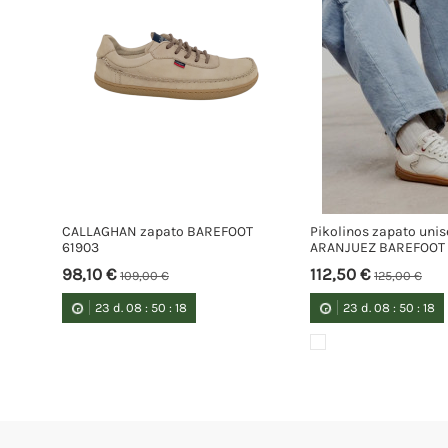
CALLAGHAN zapato BAREFOOT
Pikolinos zapato uni
61903
ARANJUEZ BAREFOOT
98,10 €
112,50 €
109,00 €
125,00 €
23
d.
08
:
50
:
18
23
d.
08
:
50
:
18