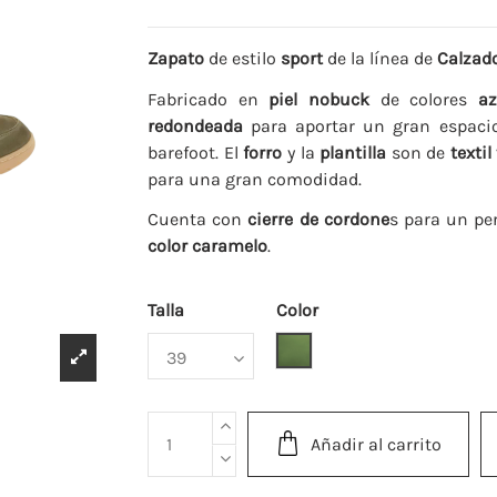
Zapato
de estilo
sport
de la línea de
Calzad
Fabricado en
piel nobuck
de colores
azu
redondeada
para aportar un gran espacio 
barefoot. El
forro
y la
plantilla
son de
textil
para una gran comodidad.
Cuenta con
cierre de cordone
s para un per
color caramelo
.
Talla
Color
Kakhi
Añadir al carrito