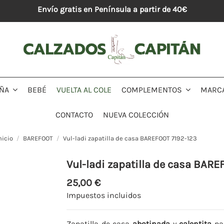
Envío gratis en Península a partir de 40€
BEBÉ
VUELTA AL COLE
MARC
IÑA
COMPLEMENTOS
CONTACTO
NUEVA COLECCIÓN
nicio
BAREFOOT
Vul-ladi zapatilla de casa BAREFOOT 7192-123
Vul-ladi zapatilla de casa BARE
25,00 €
Impuestos incluidos
Zapatilla de casa
abotinada
y
calentita
pa