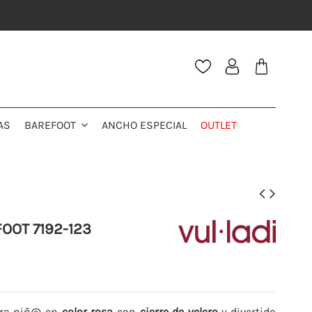
AS
ANCHO ESPECIAL
OUTLET
BAREFOOT
FOOT 7192-123
ra niñ@ en
color rosa
con
cierre de velcro
y divertido