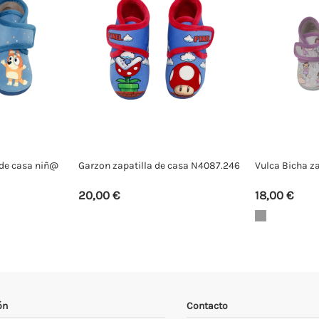
 de casa niñ@
Garzon zapatilla de casa N4087.246
Vulca Bicha za
20,00 €
18,00 €
ón
Contacto