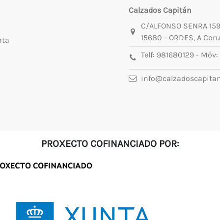
Calzados Capitán
C/ALFONSO SENRA 15
15680 - ORDES, A Cor
nta
Telf:
981680129
- Móv:
info@calzadoscapita
PROXECTO COFINANCIADO POR: