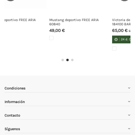
Mustang deportivo FREE ARIA
Victoria deportivo TERRATEX
60840
184100 BAREFOOT
49,00 €
65,00 €
69,00 €
24
d.
01
:
21
:
16
Condiciones
Información
Contacto
Síguenos