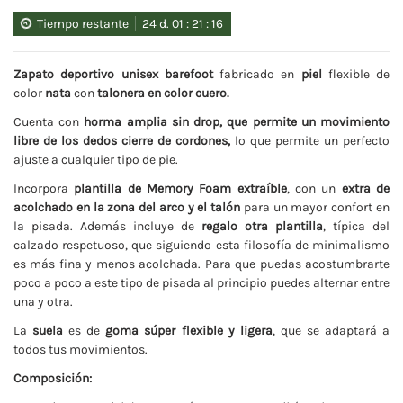
Tiempo restante
24
d.
01
:
21
:
16
Zapato deportivo unisex barefoot
fabricado en
piel
flexible de
color
nata
con
talonera en color cuero.
Cuenta con
horma amplia sin drop, que permite un movimiento
libre de los dedos cierre de cordones,
lo que permite un perfecto
ajuste a cualquier tipo de pie.
Incorpora
plantilla de Memory Foam extraíble
, con un
extra de
acolchado en la zona del arco y el talón
para un mayor confort en
la pisada. Además incluye de
regalo otra plantilla
, típica del
calzado respetuoso, que siguiendo esta filosofía de minimalismo
es más fina y menos acolchada. Para que puedas acostumbrarte
poco a poco a este tipo de pisada al principio puedes alternar entre
una y otra.
La
suela
es de
goma súper flexible y ligera
, que se adaptará a
todos tus movimientos.
Composición: