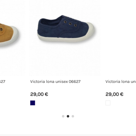
CHUCHES deportivo CHST-6001
Victoria lonas
BAREFOOT
50,00 €
35,00 €