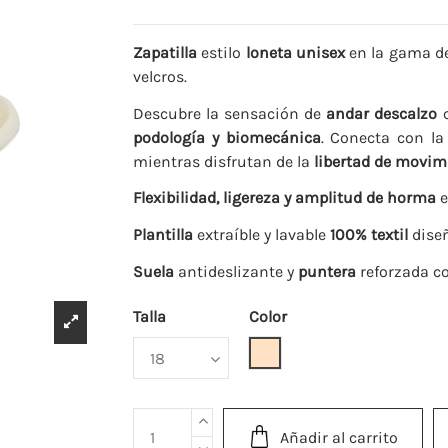
Zapatilla
estilo
loneta
unisex
en la gama de
velcros.
Descubre la sensación de
andar descalzo
c
podología y biomecánica
. Conecta con la
mientras disfrutan de la
libertad de movimi
Flexibilidad, ligereza y amplitud de horma
e
Plantilla
extraíble y lavable
100% textil
dise
Suela
antideslizante y
puntera
reforzada co
Talla
Color
Beige
Añadir al carrito