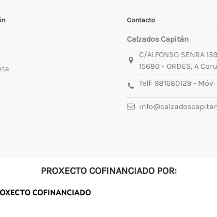
ón
Contacto
Calzados Capitán
C/ALFONSO SENRA 15
15680 - ORDES, A Cor
nta
Telf:
981680129
- Móv:
info@calzadoscapita
PROXECTO COFINANCIADO POR: