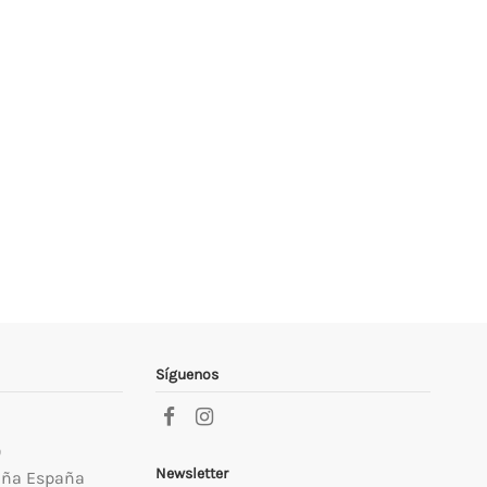
Síguenos
9
Newsletter
uña España