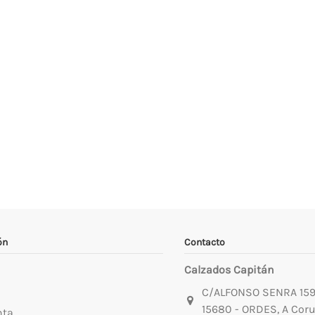
ón
Contacto
Calzados Capitán
C/ALFONSO SENRA 15
15680 - ORDES, A Cor
nta