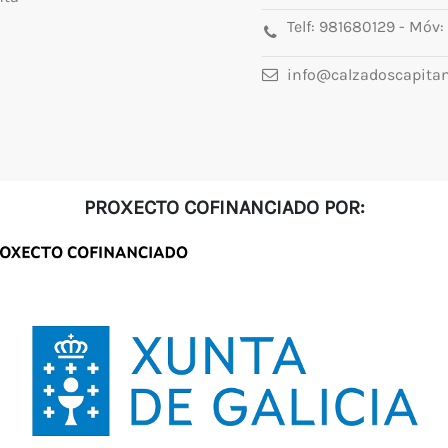
Telf:
981680129
- Móv:
info@calzadoscapita
PROXECTO COFINANCIADO POR: