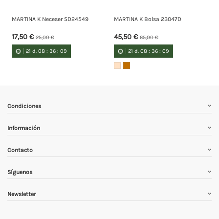
MARTINA K Neceser SD24549
MARTINA K Bolsa 23047D
17,50 €
45,50 €
25,00 €
65,00 €
21
d.
08
:
36
:
09
21
d.
08
:
36
:
09
Condiciones
Información
Contacto
Síguenos
Newsletter