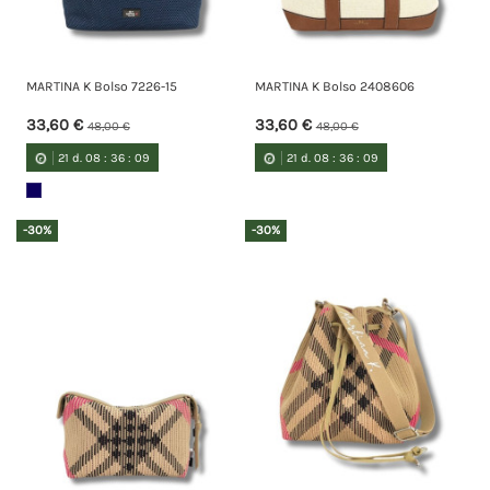
MARTINA K Bolso 7226-15
MARTINA K Bolso 2408606
33,60 €
33,60 €
48,00 €
48,00 €
21
d.
08
:
36
:
09
21
d.
08
:
36
:
09
-30%
-30%