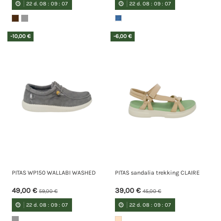
22
d.
08
:
09
:
07
22
d.
08
:
09
:
07
-10,00 €
-6,00 €
PITAS WP150 WALLABI WASHED
PITAS sandalia trekking CLAIRE
49,00 €
39,00 €
59,00 €
45,00 €
22
d.
08
:
09
:
07
22
d.
08
:
09
:
07