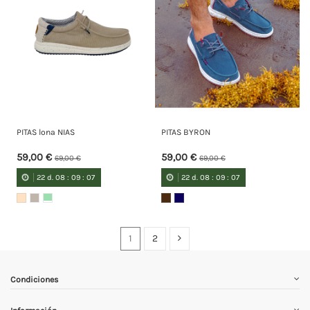
PITAS lona NIAS
PITAS BYRON
59,00 €
59,00 €
69,00 €
69,00 €
22
d.
08
:
09
:
07
22
d.
08
:
09
:
07
1
2
Condiciones