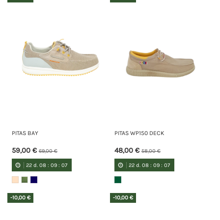
PITAS BAY
PITAS WP150 DECK
59,00 €
48,00 €
69,00 €
58,00 €
22
d.
08
:
09
:
07
22
d.
08
:
09
:
07
-10,00 €
-10,00 €