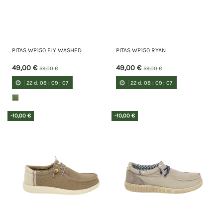
PITAS WP150 FLY WASHED
PITAS WP150 RYAN
49,00 €
49,00 €
59,00 €
59,00 €
22
d.
08
:
09
:
07
22
d.
08
:
09
:
07
-10,00 €
-10,00 €