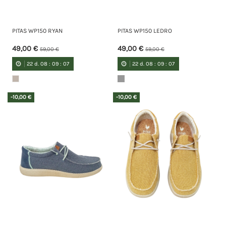
PITAS WP150 RYAN
PITAS WP150 LEDRO
49,00 €
49,00 €
59,00 €
59,00 €
22
d.
08
:
09
:
07
22
d.
08
:
09
:
07
-10,00 €
-10,00 €