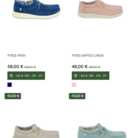
PITAS PATH
PITAS WP150 LINEN
59,00 €
49,00 €
69,00 €
59,00 €
22
d.
08
:
09
:
07
22
d.
08
:
09
:
07
-10,00 €
-10,00 €