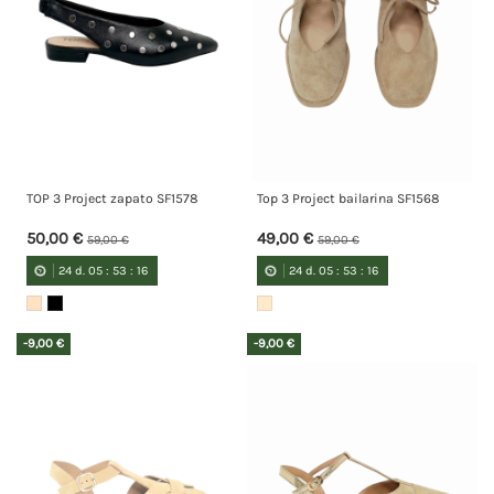
TOP 3 Project zapato SF1578
Top 3 Project bailarina SF1568
50,00 €
49,00 €
59,00 €
59,00 €
24
d.
05
:
53
:
15
24
d.
05
:
53
:
15
-9,00 €
-9,00 €