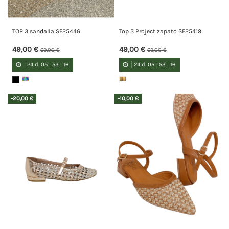
TOP 3 sandalia SF25446
Top 3 Project zapato SF25419
49,00 €
49,00 €
69,00 €
69,00 €
24
d.
05
:
53
:
15
24
d.
05
:
53
:
15
-20,00 €
-10,00 €