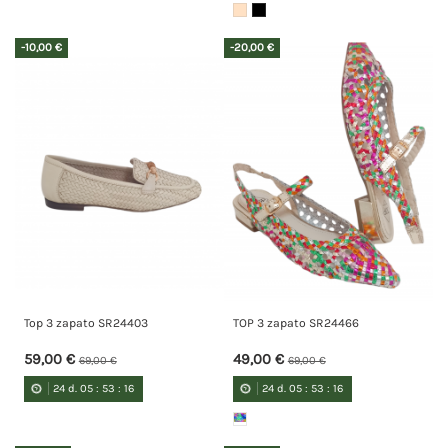
-10,00 €
-20,00 €
Top 3 zapato SR24403
TOP 3 zapato SR24466
59,00 €
49,00 €
69,00 €
69,00 €
24
d.
05
:
53
:
15
24
d.
05
:
53
:
15