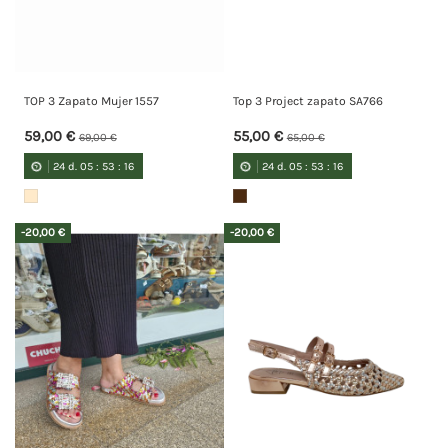
TOP 3 Zapato Mujer 1557
Top 3 Project zapato SA766
59,00 €
55,00 €
69,00 €
65,00 €
24
d.
05
:
53
:
15
24
d.
05
:
53
:
15
-20,00 €
-20,00 €