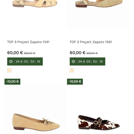
TOP 3 Project Zapato 1541
TOP 3 Project Zapato 1561
60,00 €
60,00 €
69,00 €
69,00 €
24
d.
05
:
53
:
15
24
d.
05
:
53
:
15
-10,00 €
-10,00 €