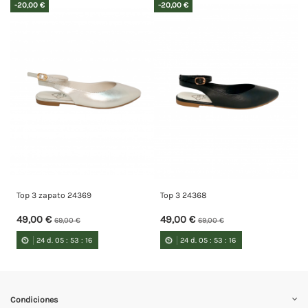
-20,00 €
-20,00 €
Top 3 zapato 24369
Top 3 24368
49,00 €
49,00 €
69,00 €
69,00 €
24
d.
05
:
53
:
15
24
d.
05
:
53
:
15
Condiciones