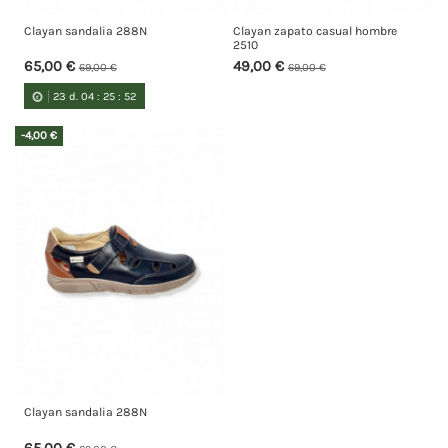
Clayan sandalia 288N
Clayan zapato casual hombre
2510
65,00 €
49,00 €
69,00 €
69,00 €
23
d.
04
:
25
:
51
-4,00 €
Clayan sandalia 288N
65,00 €