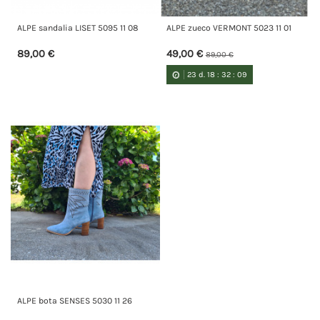
ALPE sandalia LISET 5095 11 08
ALPE zueco VERMONT 5023 11 01
89,00 €
49,00 €
89,00 €
23
d.
18
:
32
:
08
ALPE bota SENSES 5030 11 26