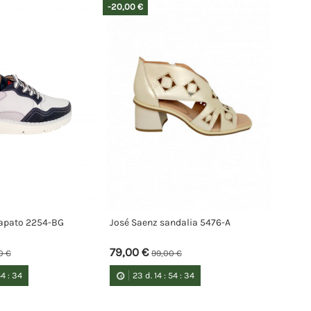
-20,00 €
apato 2254-BG
José Saenz sandalia 5476-A
79,00 €
0 €
99,00 €
54
:
34
23
d.
14
:
54
:
34