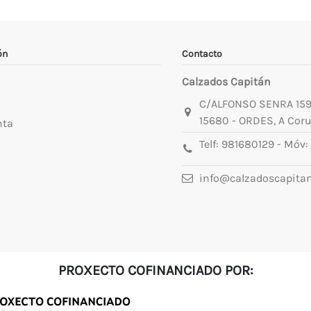
ón
Contacto
Calzados Capitán
C/ALFONSO SENRA 15
15680 - ORDES, A Cor
nta
Telf:
981680129
- Móv:
info@calzadoscapita
PROXECTO COFINANCIADO POR: