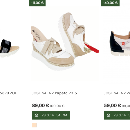
-11,00 €
-40,00 €
 5329 ZOE
JOSE SAENZ zapato 2315
JOSE SAENZ Z
89,00 €
59,00 €
100,00 €
99,0
23
d.
14
:
54
:
34
23
d.
14
: