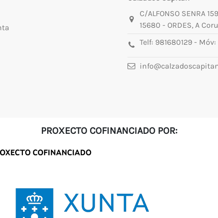
C/ALFONSO SENRA 15
15680 - ORDES, A Cor
nta
Telf:
981680129
- Móv:
info@calzadoscapita
PROXECTO COFINANCIADO POR: