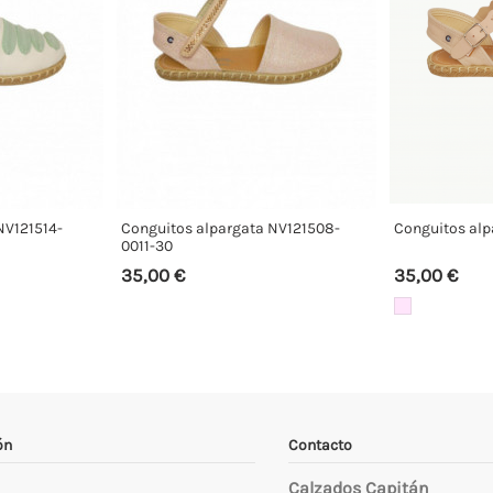
NV121514-
Conguitos alpargata NV121508-
Conguitos al
0011-30
35,00 €
35,00 €
ón
Contacto
Calzados Capitán