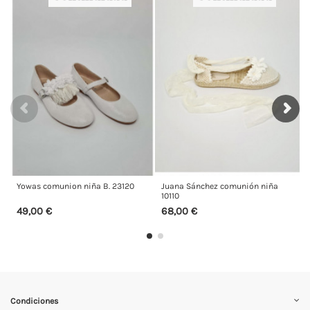
ion niña B. 23120
Juana Sánchez comunión niña
Yowas comunión 
10110
68,00 €
50,00 €
Condiciones