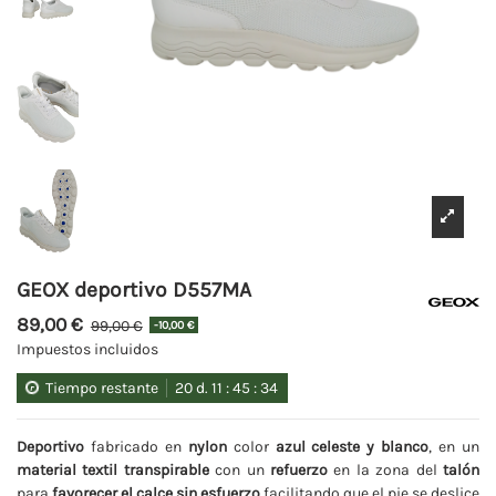
GEOX deportivo D557MA
89,00 €
99,00 €
-10,00 €
Impuestos incluidos
Tiempo restante
20
d.
11
:
45
:
34
Deportivo
fabricado en
nylon
color
azul celeste y blanco
, en un
material textil transpirable
con un
refuerzo
en la zona del
talón
para
favorecer el calce sin esfuerzo
facilitando que el pie se deslice