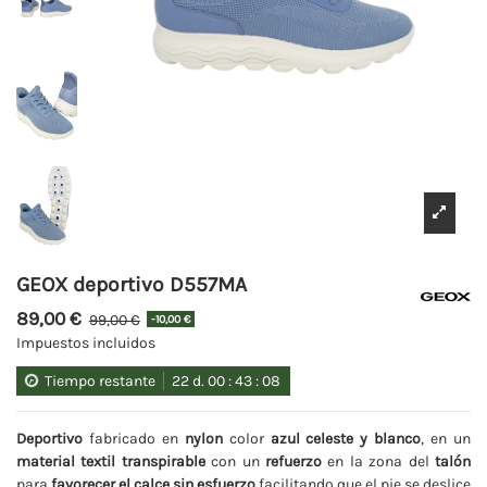
GEOX deportivo D557MA
89,00 €
99,00 €
-10,00 €
Impuestos incluidos
Tiempo restante
22
d.
00
:
43
:
08
Deportivo
fabricado en
nylon
color
azul celeste y blanco
, en un
material textil transpirable
con un
refuerzo
en la zona del
talón
para
favorecer el calce sin esfuerzo
facilitando que el pie se deslice