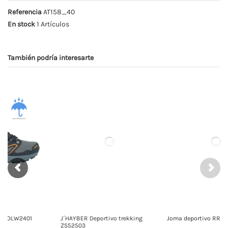
Referencia
AT158_40
En stock
1 Artículos
También podría interesarte
J´HAYBER Deportivo trekking
Joma deportivo RRT50S2512
ZS52503