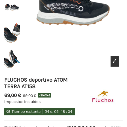
FLUCHOS deportivo ATOM
TERRA AT158
69,00 €
99,00 €
-30,00 €
Impuestos incluidos
Tiempo restante
24
d.
02
:
18
:
04