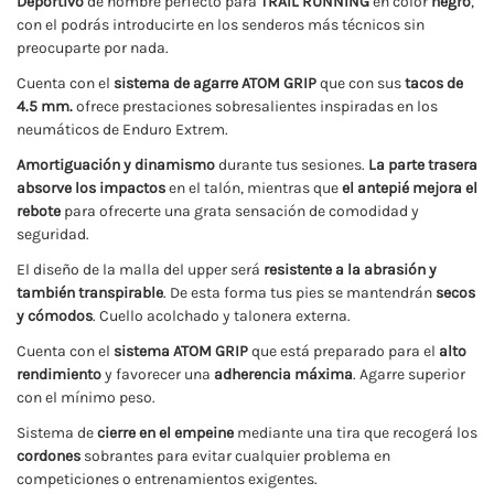
Deportivo
de hombre perfecto para
TRAIL RUNNING
en color
negro
,
con el podrás introducirte en los senderos más técnicos sin
preocuparte por nada.
Cuenta con el
sistema de agarre ATOM GRIP
que con sus
tacos de
4.5 mm.
ofrece prestaciones sobresalientes inspiradas en los
neumáticos de Enduro Extrem.
Amortiguación y dinamismo
durante tus sesiones.
La parte trasera
absorve los impactos
en el talón, mientras que
el antepié mejora el
rebote
para ofrecerte una grata sensación de comodidad y
seguridad.
El diseño de la malla del upper será
resistente a la abrasión y
también transpirable
. De esta forma tus pies se mantendrán
secos
y cómodos
. Cuello acolchado y talonera externa.
Cuenta con el
sistema ATOM GRIP
que está preparado para el
alto
rendimiento
y favorecer una
adherencia máxima
. Agarre superior
con el mínimo peso.
Sistema de
cierre en el empeine
mediante una tira que recogerá los
cordones
sobrantes para evitar cualquier problema en
competiciones o entrenamientos exigentes.