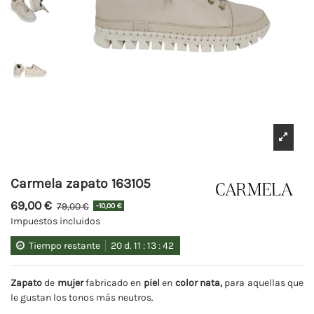
Carmela zapato 163105
69,00 €
79,00 €
-10,00 €
Impuestos incluidos
Tiempo restante
20
d.
11
:
13
:
41
Zapato
de
mujer
fabricado en
piel
en
color nata
,
para aquellas que
le gustan los tonos más neutros.