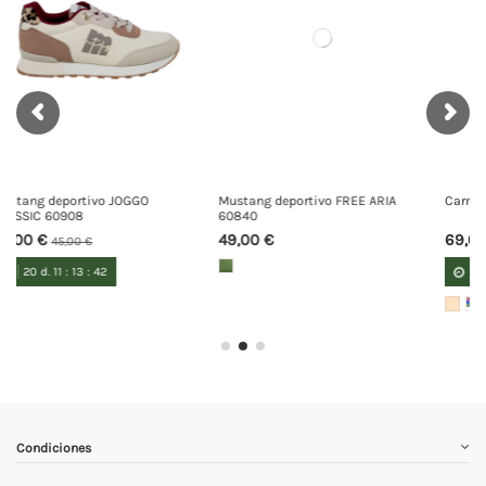
Mustang deportivo FREE ARIA
Carmela deportivo 163098
60840
49,00 €
69,00 €
79,00 €
20
d.
11
:
13
:
41
Condiciones