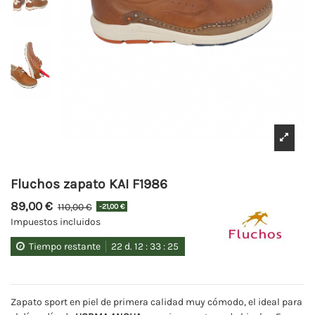
Fluchos zapato KAI F1986
89,00 €
110,00 €
-21,00 €
Impuestos incluidos
Tiempo restante
22
d.
12
:
33
:
25
Zapato sport en piel de primera calidad muy cómodo, el ideal para