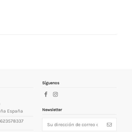
Síguenos
9
Newsletter
uña España
623578337