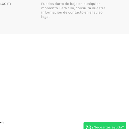
n.com
Puedes darte de baja en cualquier
momento. Para ello, consulta nuestra
información de contacto en el aviso
legal.
¿Necesitas ayuda?