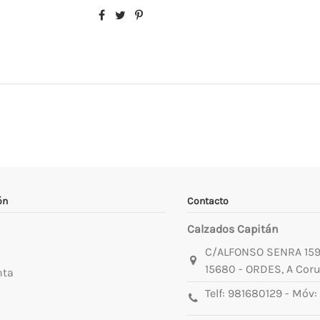
ón
Contacto
Calzados Capitán
C/ALFONSO SENRA 15
15680 - ORDES, A Cor
nta
Telf:
981680129
- Móv: