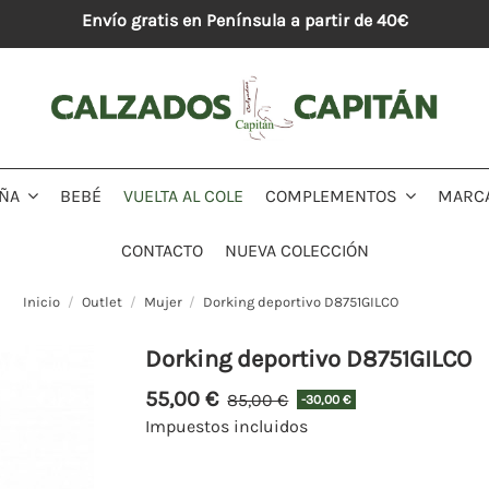
Envío gratis en Península a partir de 40€
BEBÉ
VUELTA AL COLE
MARC
IÑA
COMPLEMENTOS
CONTACTO
NUEVA COLECCIÓN
Inicio
Outlet
Mujer
Dorking deportivo D8751GILCO
Dorking deportivo D8751GILCO
55,00 €
85,00 €
-30,00 €
Impuestos incluidos