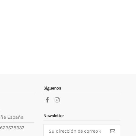
Síguenos
9
Newsletter
uña España
623578337