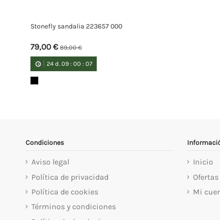
Stonefly sandalia 223657 000
79,00 €
89,00 €
24
d.
09
:
00
:
07
Condiciones
Informaci
Aviso legal
Inicio
Política de privacidad
Ofertas
Política de cookies
Mi cue
Términos y condiciones