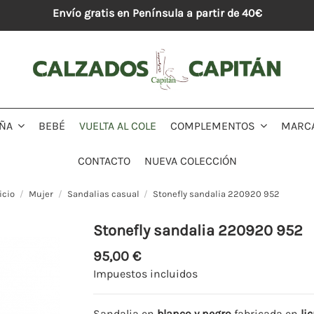
Envío gratis en Península a partir de 40€
BEBÉ
VUELTA AL COLE
MARC
IÑA
COMPLEMENTOS
CONTACTO
NUEVA COLECCIÓN
icio
Mujer
Sandalias casual
Stonefly sandalia 220920 952
Stonefly sandalia 220920 952
95,00 €
Impuestos incluidos
Sandalia en
blanco y negro
fabricada en
li