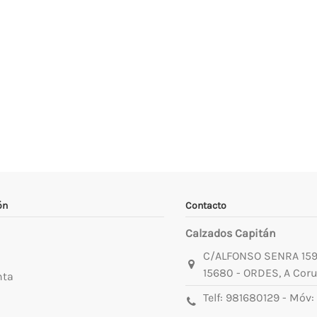
ón
Contacto
Calzados Capitán
C/ALFONSO SENRA 15
15680 - ORDES, A Cor
nta
Telf:
981680129
- Móv: