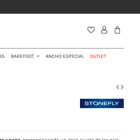
AS
ANCHO ESPECIAL
OUTLET
BAREFOOT
cra y napa
, proporcionando un gran ajuste de los pies