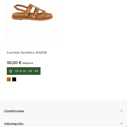
Carmela Sandalia 163208
50,00 €
59,00 €
23
d.
01
:
52
:
44
Condiciones
Información