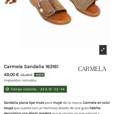
Carmela Sandalia 163161
49,00 €
55,00 €
-6,00 €
Impuestos incluidos
Tiempo restante
23
d.
01
:
52
:
44
Sandalia
plana tipo mule
para
mujer
de la marca
Carmela en color
taupe
que
cuenta con un hermoso diseño de una gran
hebilla
decorativa
con efecto madera
que le otorga un aire natural y