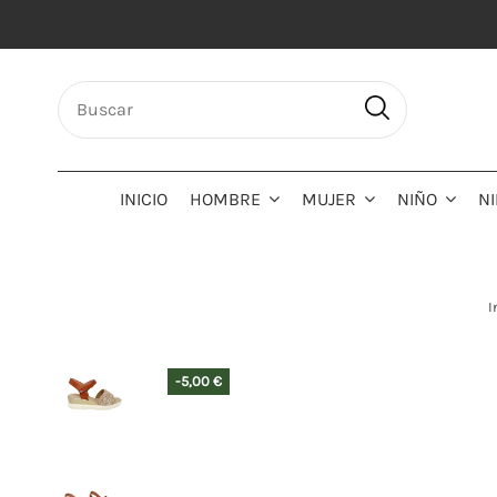
INICIO
HOMBRE
MUJER
NIÑO
N
I
-5,00 €