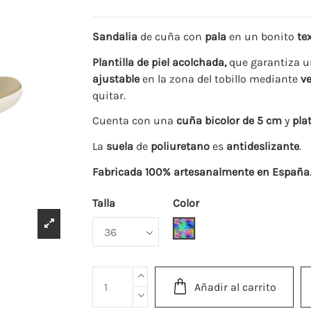
Sandalia
de cuña con
pala
en un bonito
tex
Plantilla de piel acolchada,
que garantiza u
ajustable
en la zona del tobillo mediante
ve
quitar.
Cuenta con una
cuña bicolor de 5 cm
y
pla
La
suela
de
poliuretano
es
antideslizante
.
Fabricada 100% artesanalmente en España
Talla
Color
Multicolor
Añadir al carrito