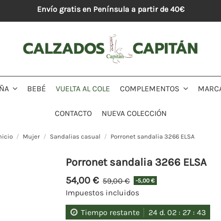
Envío gratis en Península a partir de 40€
BEBÉ
VUELTA AL COLE
MARC
IÑA
COMPLEMENTOS
CONTACTO
NUEVA COLECCIÓN
nicio
Mujer
Sandalias casual
Porronet sandalia 3266 ELSA
Porronet sandalia 3266 ELSA
54,00 €
59,00 €
-5,00 €
Impuestos incluidos
Tiempo restante
24
d.
02
:
27
:
42