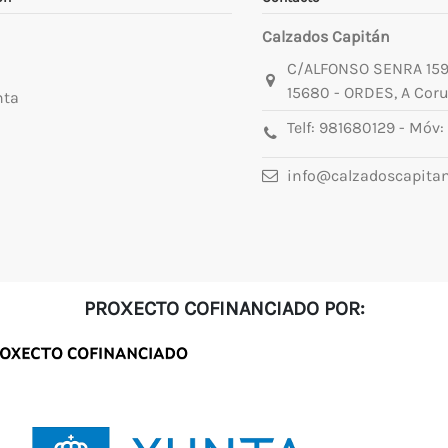
Calzados Capitán
C/ALFONSO SENRA 15
15680 - ORDES, A Cor
nta
Telf:
981680129
- Móv:
info@calzadoscapita
PROXECTO COFINANCIADO POR: