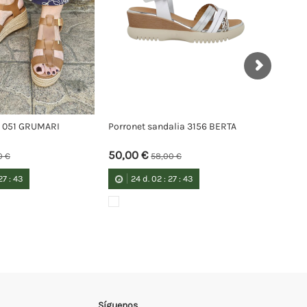
et sandalia 3274 ESTRELLA
Porronet sandalia 3258 DAMIANA
0 €
49,00 €
60,00 €
59,00 €
4
d.
02
:
27
:
42
24
d.
02
:
27
:
42
Síguenos