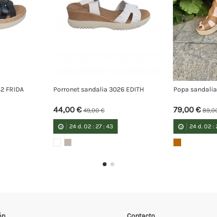
a 071 GARUA
Popa sandalia 071 ARENAL
Porron
69,00 €
49,0
0 €
79,00 €
27
:
42
24
d.
02
:
27
:
42
2
ón
Contacto