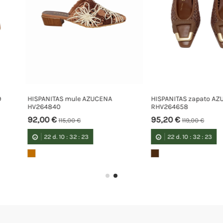
UCENA
HISPANITAS zapato AZUCENA
Hispanitas s
RHV264658
TULIPAN
95,20 €
84,00 €
119,00 €
105,
22
d.
10
:
32
:
23
22
d.
10
: