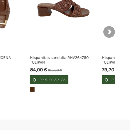
andalia RHV264750
Hispanitas sandalia HV264602
TULIPAN
79,20 €
00 €
99,00 €
32
:
23
22
d.
10
:
32
:
23