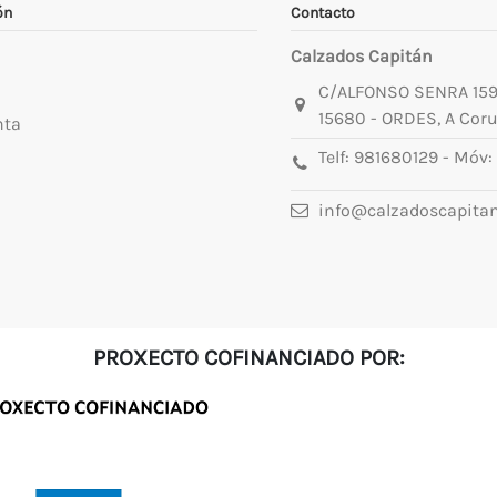
ón
Contacto
Calzados Capitán
C/ALFONSO SENRA 15
15680 - ORDES, A Cor
nta
Telf:
981680129
- Móv:
info@calzadoscapita
PROXECTO COFINANCIADO POR: