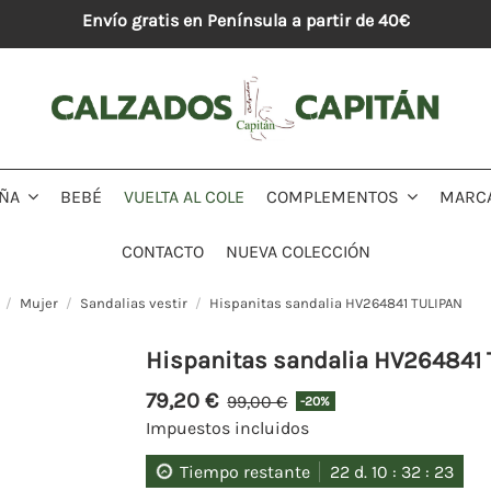
Envío gratis en Península a partir de 40€
BEBÉ
VUELTA AL COLE
MARC
IÑA
COMPLEMENTOS
CONTACTO
NUEVA COLECCIÓN
Mujer
Sandalias vestir
Hispanitas sandalia HV264841 TULIPAN
Hispanitas sandalia HV264841
79,20 €
99,00 €
-20%
Impuestos incluidos
Tiempo restante
22
d.
10
:
32
:
23