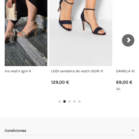
estir IGOR-X
DANIELA VEGA Sandalia 2427
Daniela Shoes Sandalia
69,00 €
95,00 €
Condiciones