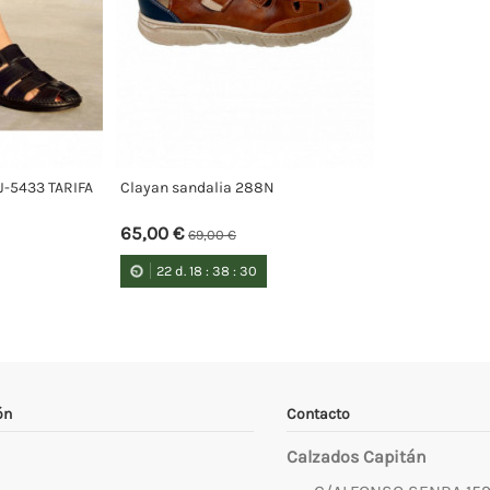
J-5433 TARIFA
Clayan sandalia 288N
65,00 €
69,00 €
22
d.
18
:
38
:
29
ón
Contacto
Calzados Capitán