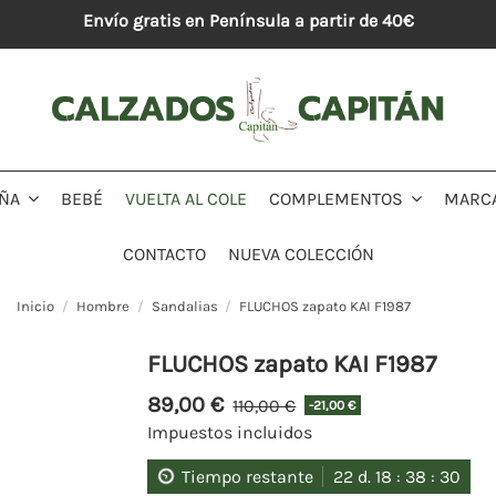
Envío gratis en Península a partir de 40€
BEBÉ
VUELTA AL COLE
MARC
IÑA
COMPLEMENTOS
CONTACTO
NUEVA COLECCIÓN
Inicio
Hombre
Sandalias
FLUCHOS zapato KAI F1987
FLUCHOS zapato KAI F1987
89,00 €
110,00 €
-21,00 €
Impuestos incluidos
Tiempo restante
22
d.
18
:
38
:
29