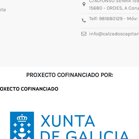
C/ALFONSO SENRA 15
15680 - ORDES, A Cor
nta
Telf:
981680129
- Móv:
info@calzadoscapita
PROXECTO COFINANCIADO POR: