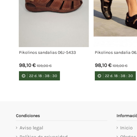
Pikolinos sandalias 06J-5433
Pikolinos sandalia 06
98,10 €
98,10 €
109,00 €
109,00 €
22
d.
18
:
38
:
29
22
d.
18
:
38
:
29
Condiciones
Informaci
Aviso legal
Inicio
Política de privacidad
Ofertas