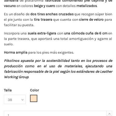
Sandalia
de plataforma
fabricada combinando piel caprina y de
vacuno
en colores
beige y cuero
con detalles
metalizados
.
Es un diseño de
dos tiras anchas cruzadas
que recogen súper bien
el pie junto con la
tira trasera
que cuenta con
cierre de velcro
para
facilitar su puesta.
Incorpora una
suela extra-ligera
con
una cómoda cuña de 6 cm
en
la parte trasera, que aportará una total amortiguación y agarre al
suelo.
Horma amplia
para los pies más exigentes.
Pikolinos apuesta por la sostenibilidad tanto en los procesos de
producción como en el uso de materiales, ejecutando una
fabricación responsable de la piel según los estándares de Leather
Working Group
.
Talla
Color
Beige