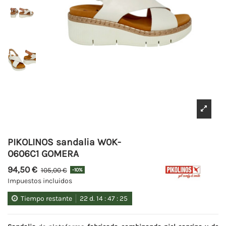
PIKOLINOS sandalia W0K-
0606C1 GOMERA
94,50 €
105,00 €
-10%
Impuestos incluidos
Tiempo restante
22
d.
14
:
47
:
25