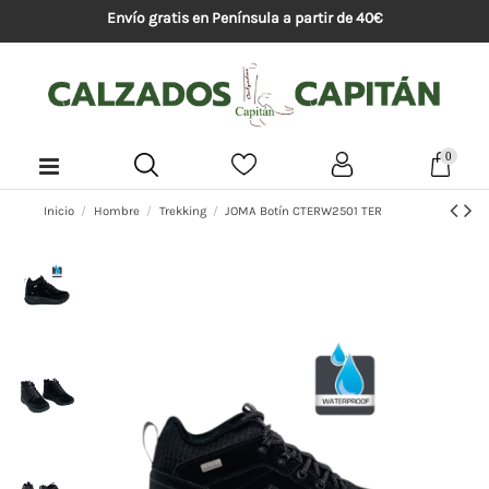
Envío gratis en Península a partir de 40€
0
Inicio
Hombre
Trekking
JOMA Botín CTERW2501 TER