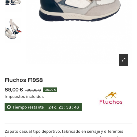
Fluchos F1958
89,00 €
109,00 €
-20,00 €
Impuestos incluidos
Tiempo restante
24
d.
23
:
38
:
46
Zapato casual tipo deportivo, fabricado en serraje y diferentes