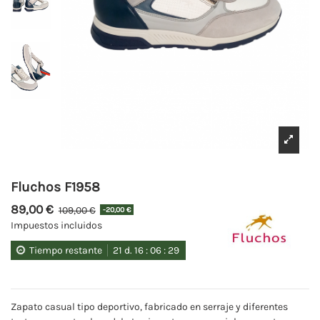
Fluchos F1958
89,00 €
109,00 €
-20,00 €
Impuestos incluidos
Tiempo restante
21
d.
16
:
06
:
29
Zapato casual tipo deportivo, fabricado en serraje y diferentes