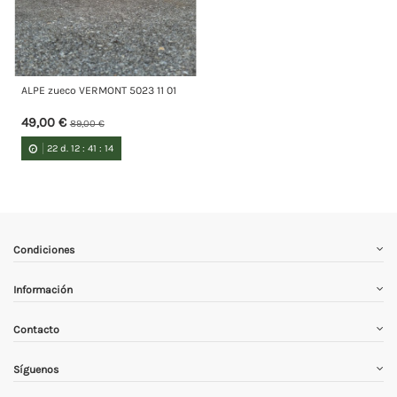
ALPE zueco VERMONT 5023 11 01
49,00 €
89,00 €
22
d.
12
:
41
:
14
Condiciones
Información
Contacto
Síguenos