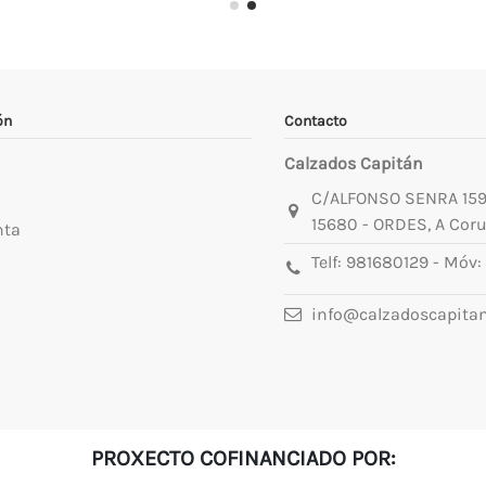
ón
Contacto
Calzados Capitán
C/ALFONSO SENRA 15
15680 - ORDES, A Cor
nta
Telf:
981680129
- Móv:
info@calzadoscapita
PROXECTO COFINANCIADO POR: