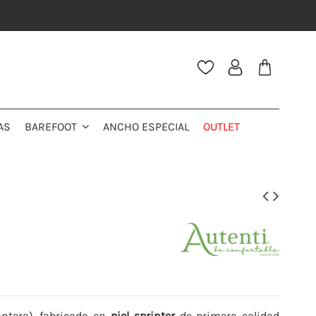
AS
ANCHO ESPECIAL
OUTLET
BAREFOOT
antera), fabricado en
piel
sprinter
de primera calidad