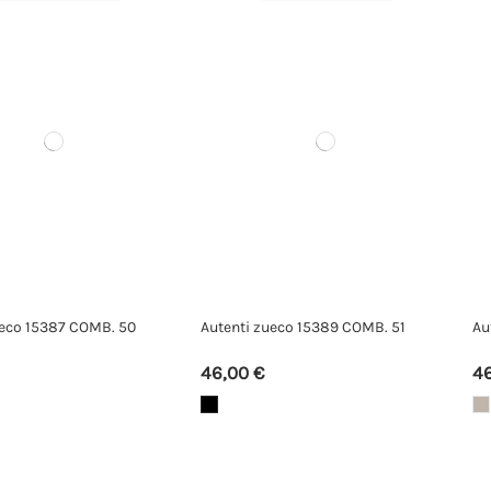
COMB. 51
Autenti zueco 15389 COMB. 864
Exe zueco YB
46,00 €
59,00 €
69,0
23
d.
11
:
4