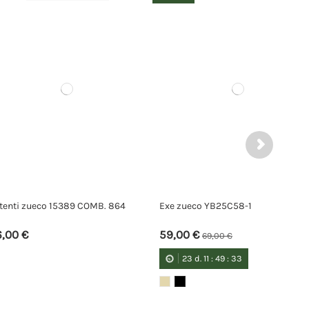
25C58-1
Autenti zueco 16415 COMB. 864
45,00 €
0 €
9
:
32