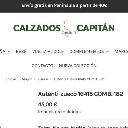
Envío gratis en Península a partir de 40€
BEBÉ
VUELTA AL COLE
MARC
IÑA
COMPLEMENTOS
CONTACTO
NUEVA COLECCIÓN
Inicio
Mujer
Zueco
Autenti zueco 16415 COMB. 182
Autenti zueco 16415 COMB. 182
45,00 €
Impuestos incluidos
Zueco bio con bordón
(costura parte del