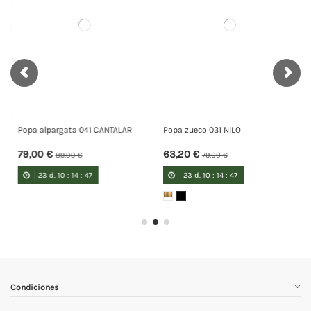
Popa alpargata 041 CANTALAR
Popa zueco 031 NILO
79,00 €
63,20 €
89,00 €
79,00 €
23
d.
10
:
14
:
46
23
d.
10
:
14
:
46
Condiciones