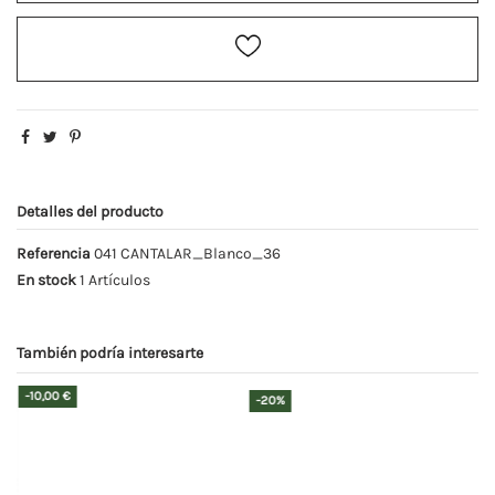
Detalles del producto
Referencia
041 CANTALAR_Blanco_36
En stock
1 Artículos
También podría interesarte
-10,00 €
-20%
-