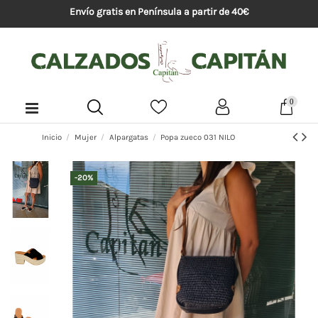
Envío gratis en Península a partir de 40€
0
Inicio
Mujer
Alpargatas
Popa zueco 031 NILO
-20%