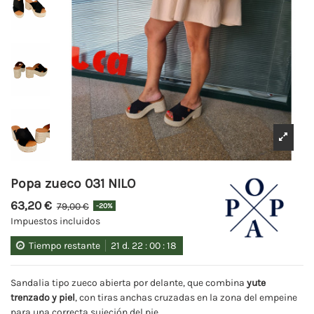
Popa zueco 031 NILO
63,20 €
79,00 €
-20%
Impuestos incluidos
Tiempo restante
21
d.
22
:
00
:
17
Sandalia tipo zueco abierta por delante, que combina
yute
trenzado y piel
, con tiras anchas cruzadas en la zona del empeine
para una correcta sujeción del pie.