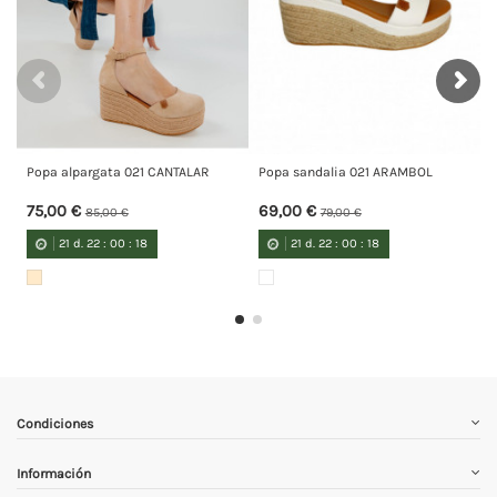
 021 CANTALAR
Popa sandalia 021 ARAMBOL
Popa alpargata 041
69,00 €
89,00 €
 €
79,00 €
0
:
17
21
d.
22
:
00
:
17
Condiciones
Información