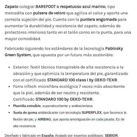
Zapato
colegial
BAREFOOT o respetuoso
azul marino
, tipo
mercedita con
pulsera de velcro
que agiliza el calce y aporta una
correcta sujeción del pie. Cuenta con la
puntera engomada
para
aumentar la durabilidad y resistencia del zapato, además de
protectores interiores tanto en el talón como en la punta, para una
mayor comodidad.
Fabricado siguiendo los estándares de la tecnología
Pablosky
Green System
, que apuesta por un futuro más sostenible:
Exterior: Textil técnico transpirable de alta resistencia a la
abrasión y que optimiza la temperatura del pie, garantizado
con el certificado
STANDARD 100 class I by OEKO-TEX®
.
Forro inTech: microfibra ecológica 7 veces más absorbente
que la piel, además de ser neutro y resistente.
Certificado
STANDARD 100 by OEKO-TEX®
.
Plantilla extraíble
, superabsorbente y antibacteriana.
Suela de goma
antideslizante con tecnología
SUPERFLEX
, que favorece la
flexión del pie, y
AIRBAG
, que aporta amortiguación en cada pisada. Es de
alta resistencia.
Diseñado y fabricado en
España
. Avalado por expertos podólogos:
SEBIOR
,