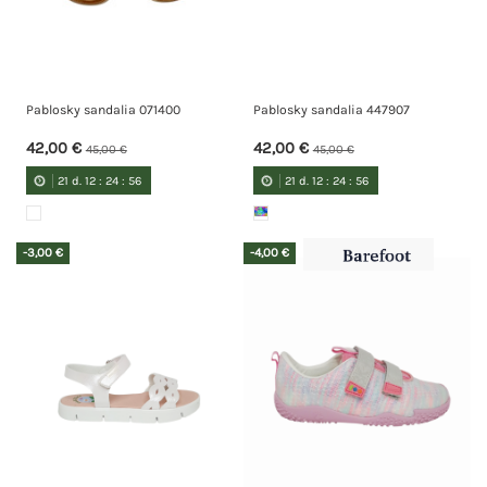
Pablosky sandalia 071400
Pablosky sandalia 447907
42,00 €
42,00 €
45,00 €
45,00 €
21
d.
12
:
24
:
55
21
d.
12
:
24
:
55
-3,00 €
-4,00 €