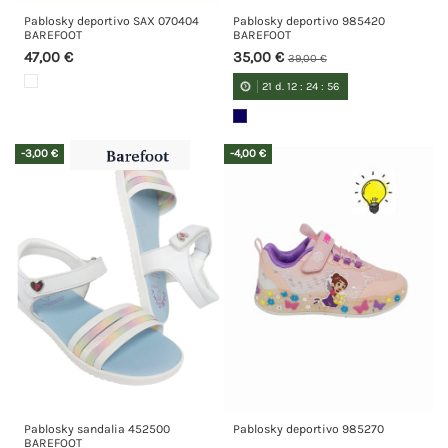
Pablosky deportivo SAX 070404
Pablosky deportivo 985420
BAREFOOT
BAREFOOT
47,00 €
35,00 €
39,00 €
21
d.
12
:
24
:
55
-3,00 €
-4,00 €
Pablosky sandalia 452500
Pablosky deportivo 985270
BAREFOOT