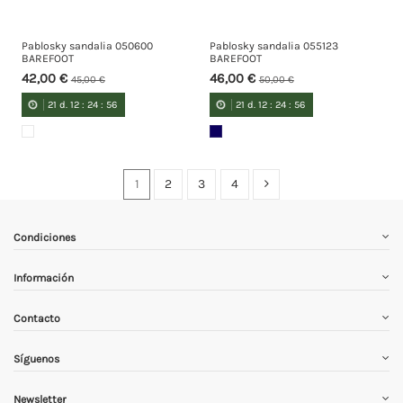
Pablosky sandalia 050600
Pablosky sandalia 055123
BAREFOOT
BAREFOOT
42,00 €
46,00 €
45,00 €
50,00 €
21
d.
12
:
24
:
55
21
d.
12
:
24
:
55
1
2
3
4
Condiciones
Información
Contacto
Síguenos
Newsletter