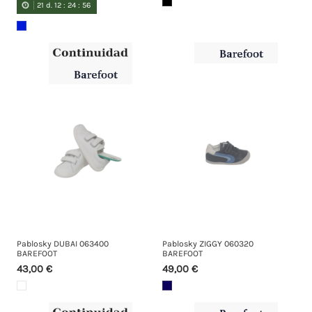
21
d.
12
:
24
:
55
Pablosky DUBAI 063400
Pablosky ZIGGY 060320
BAREFOOT
BAREFOOT
43,00 €
49,00 €