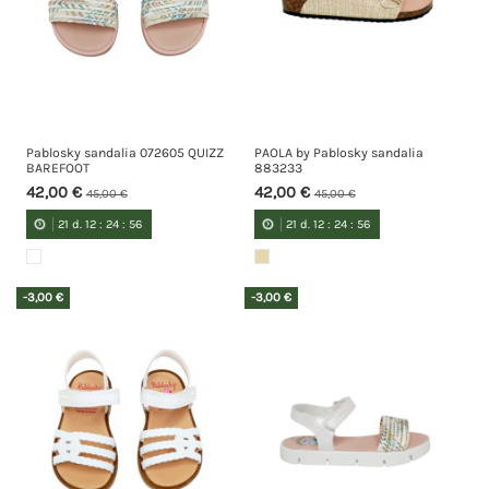
Pablosky sandalia 072605 QUIZZ
PAOLA by Pablosky sandalia
BAREFOOT
883233
42,00 €
42,00 €
45,00 €
45,00 €
21
d.
12
:
24
:
55
21
d.
12
:
24
:
55
-3,00 €
-3,00 €