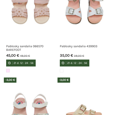
Pablosky sandalia 066570
Pablosky sandalia 439903
BAREFOOT
45,00 €
35,00 €
48,00 €
38,00 €
21
d.
12
:
24
:
55
21
d.
12
:
24
:
55
-3,00 €
-3,00 €