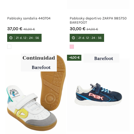
Pablosky sandalia 440704
Pablosky deportivo ZARPA 985750
BAREFOOT
37,00 €
30,00 €
40,00 €
34,00 €
21
d.
12
:
24
:
55
21
d.
12
:
24
:
55
-4,00 €