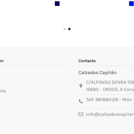
ón
Contacto
Calzados Capitán
C/ALFONSO SENRA 15
15680 - ORDES, A Cor
nta
Telf:
981680129
- Móv:
info@calzadoscapita