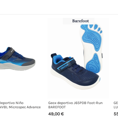
iño
Geox deportivo J65PDB Foot-Run
GEOX deporti
spec Advance
BAREFOOT
LUCES Assiste
49,00 €
55,00 €