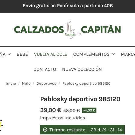
Envío gratis en Península a partir de 40€
BEBÉ
VUELTA AL COLE
MARC
IÑA
COMPLEMENTOS
CONTACTO
NUEVA COLECCIÓN
Inicio
Niño
Deportivos
Pablosky deportivo 985120
Pablosky deportivo 985120
39,00 €
43,00 €
-4,00 €
Impuestos incluidos
Tiempo restante
23
d.
21
:
31
:
14