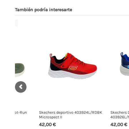
También podría interesarte
Run
Skechers deportivo 403924L/RDBK
Skechers Deportivo N
Microspect II
403926L/NVBL Micro
42,00 €
42,00 €