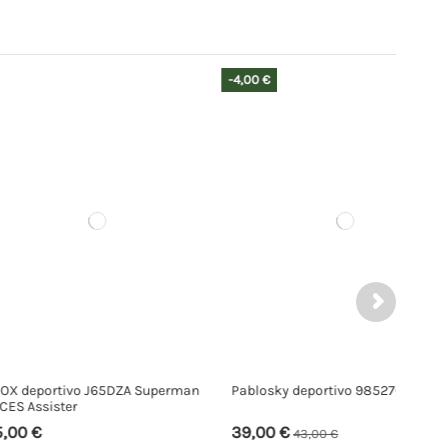
-4,00 €
vo J65DZA Superman
Pablosky deportivo 985270
r
39,00 €
43,00 €