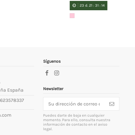
23
d.
21
:
31
:
14
Síguenos
9
Newsletter
uña España
623578337
n.com
Puedes darte de baja en cualquier
momento. Para ello, consulta nuestra
información de contacto en el aviso
legal.